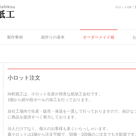
小ロットOK！
ド箱が激
向町紙工
製作事例
箱作りの基本
オーダーメイド箱
小ロット注文
向町紙工は、小ロット生産が得意な紙加工会社です。
1個から紙や段ボールの加工を行っております。
自社工場内で生産・販売・発送を一貫して行っておりますので、余計な
に商品を提供すべく努力しております。
法人だけでなく、個人のお客様も多くいらっしゃいます。
最小ロットは1個から注文可能で、50個・100個のご注文でも大歓迎です