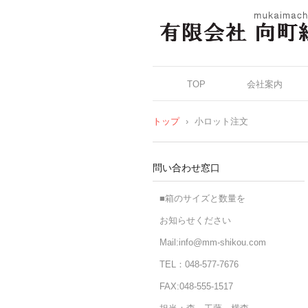
小ロットOK!オーダーメイ
安価格で作れます！―(有)
TOP
会社案内
トップ
›
小ロット注文
問い合わせ窓口
■箱のサイズと数量を
お知らせください
Mail:info@mm-shikou.com
TEL：048-577-7676
FAX:048-555-1517