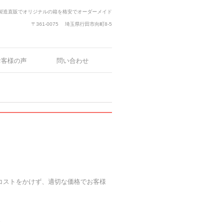
製造直販でオリジナルの箱を格安でオーダーメイド
〒361-0075
埼玉県行田市向町8-5
お客様の声
問い合わせ
コストをかけず、適切な価格でお客様
。