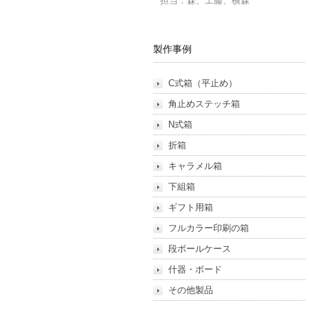
担当：森、工藤、横森
製作事例
C式箱（平止め）
角止めステッチ箱
N式箱
折箱
キャラメル箱
下組箱
ギフト用箱
フルカラー印刷の箱
段ボールケース
什器・ボード
その他製品