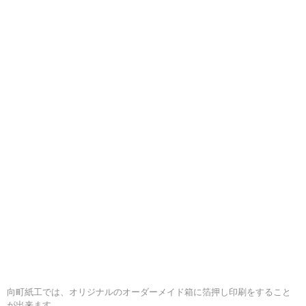
向町紙工では、オリジナルのオーダーメイド箱に箔押し印刷をすること
が出来ます。