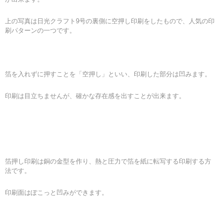
上の写真は日光クラフト9号の裏側に空押し印刷をしたもので、人気の印
刷パターンの一つです。
箔を入れずに押すことを「空押し」といい、印刷した部分は凹みます。
印刷は目立ちませんが、確かな存在感を出すことが出来ます。
箔押し印刷は銅の金型を作り、熱と圧力で箔を紙に転写する印刷する方
法です。
印刷面はぽこっと凹みができます。