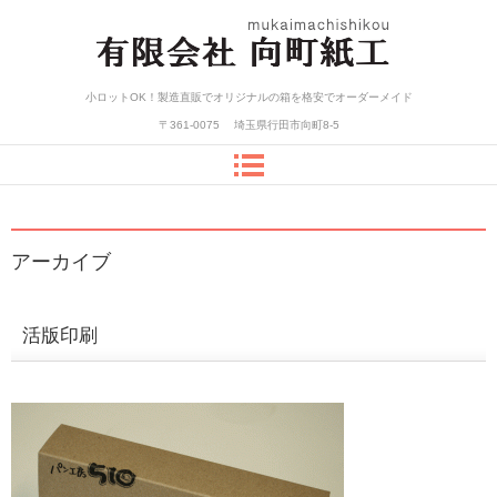
小ロットOK!オーダーメイド箱が激
小ロットOK！製造直販でオリジナルの箱を格安でオーダーメイド
安価格で作れます！―(有)向町紙工
〒361-0075
埼玉県行田市向町8-5
アーカイブ
活版印刷