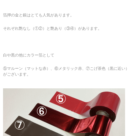
箔押の金と銀はとても人気があります。
それぞれ艶なし（①②）と艶あり（③④）があります。
白や黒の他にカラー箔として
⑤マルーン（マットな赤）、⑥メタリック赤、⑦こげ茶色（黒に近い）
がございます。