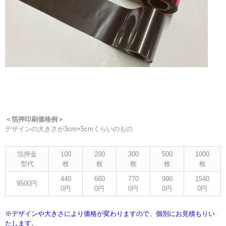
＜箔押印刷価格例＞
デザインの大きさが3cm×5cmくらいのもの
箔押金
100
200
300
500
1000
型代
枚
枚
枚
枚
枚
440
660
770
990
1540
9500円
0円
0円
0円
0円
0円
※デザインや大きさにより価格が変わりますので、個別にお見積もりい
たします。